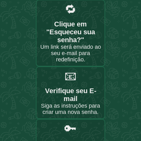
🔁
Clique em
"Esqueceu sua
senha?"
Um link será enviado ao
seu e-mail para
redefinição.
📧
Verifique seu E-
mail
Siga as instruções para
criar uma nova senha.
🔑