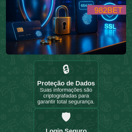
🔒
Proteção de Dados
Suas informações são
criptografadas para
garantir total segurança.
🛡
Login Seguro