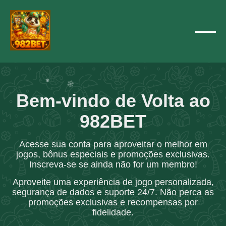
❄
❄
❄
❄
❄
❄
❄
Bem-vindo de Volta ao
❄
❄
982BET
Acesse sua conta para aproveitar o melhor em
jogos, bônus especiais e promoções exclusivas.
Inscreva-se se ainda não for um membro!
Aproveite uma experiência de jogo personalizada,
segurança de dados e suporte 24/7. Não perca as
promoções exclusivas e recompensas por
fidelidade.